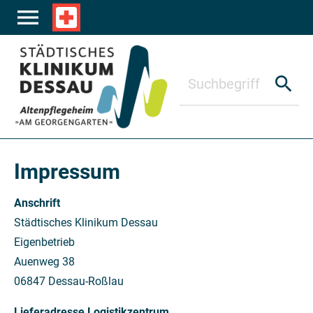
Zum Hauptinhalt springen
menu
local_hospital
search
Impressum
Anschrift
Städtisches Klinikum Dessau
Eigenbetrieb
Auenweg 38
06847 Dessau-Roßlau
Lieferadresse Logistikzentrum