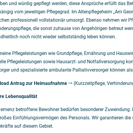
eben und würdig gepflegt werden, diese Ansprüche erfüllt das Be
ängig vom jeweiligen Pflegegrad. Im Altenpflegeheim „Am Geor
hen professionell vollstationär umsorgt. Ebenso nehmen wir Pfl
nderungspflege, die sonst zuhause von Angehörigen betreut wer
dheitlich noch nicht wieder selbstständig leben können.
meine Pflegeleistungen wie Grundpflege, Ernährung und Hauswi
elle Pflegeleistungen sowie Hausarzt- und Notfallversorgung k
orger und spezialisierte ambulante Palliativversorger können al
load Antrag zur Heimaufnahme
(Kurzzeitpflege, Verhinderung
re Lebensqualität
emenz betroffene Bewohner bedürfen besonderer Zuwendung. Ih
roßes Einfühlungsvermögen des Personals. Wir garantieren die 
ekräfte auf diesem Gebiet.