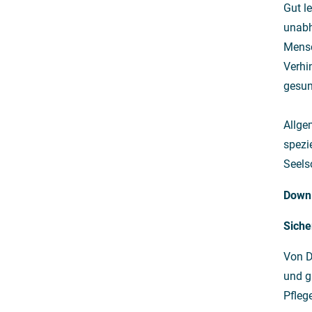
Gut l
unabh
Mensc
Verhi
gesun
Allge
spezi
Seels
Down
Siche
Von D
und g
Pfleg